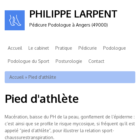
PHILIPPE LARPENT
Pédicure Podologue à Angers (49000)
Accueil
Le cabinet
Pratique
Pédicurie
Podologue
Podologue du Sport
Posturologie
Contact
Vous êtes ici
Accueil
» Pied d'athlète
Pied d'athlète
Macération, baisse du PH de la peau, gonflement de l’épiderme :
c’est ainsi que se profile le risque mycosique, si fréquent qu’il est
appelé “pied d’athlète”, pour illustrer la relation sport-
chaussurestranspiration.