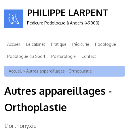
PHILIPPE LARPENT
Pédicure Podologue à Angers (49000)
Accueil
Le cabinet
Pratique
Pédicurie
Podologue
Podologue du Sport
Posturologie
Contact
Vous êtes ici
Accueil
» Autres appareillages - Orthoplastie
Autres appareillages -
Orthoplastie
L’orthonyxie