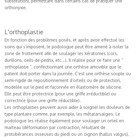
substitution), permettant dans certains cas de pratiquer une
orthonyxie.
L'orthoplastie
En fonction des problèmes posés, et après avoir effectué les
soins qui s’imposent, le podologue peut être amené à isoler la
zone de frottement afin de soulager les kératomes (cors,
durillons, oeils-de-pedrix, etc...). Il réalise pour ce faire une “
orthoplastie ”, confectionnant une orthèse amovible que le
patient doit porter dans la journée. C’est une orthèse souple ou
semi-rigide de repositionnement d’orteils ou de protection,
modelée sur le pied et façonnée en élastomère de silicone.
Elle peut être protectrice (pour une griffe irréductible) ou
correctrice (pour une griffe réductible).
Les orthoplasties peuvent aussi aider à soigner les douleurs de
type plantaire comme, par exemple, les métatarsalgies. Le
podologue les réalise également pour soulager un orteil en
marteau (déformation par contraction, résultant de
protubérances osseuses du pied) ou un oignon (hallus valgus),